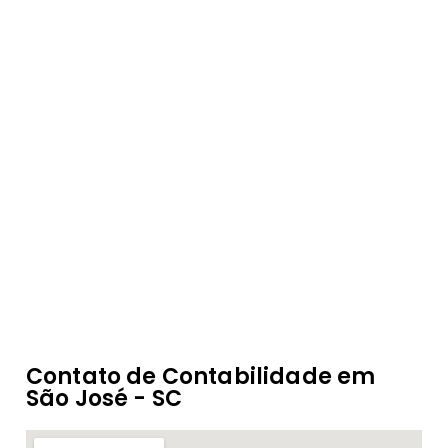
Escreva para nós
contato@competencia.cnt.br
Visite-nos
Rua Victor Meirelles, 600, sala 701, Centro Empresarial
Orlando Odílio Koerich, Campinas, São José/SC
Contato de Contabilidade em
São José - SC